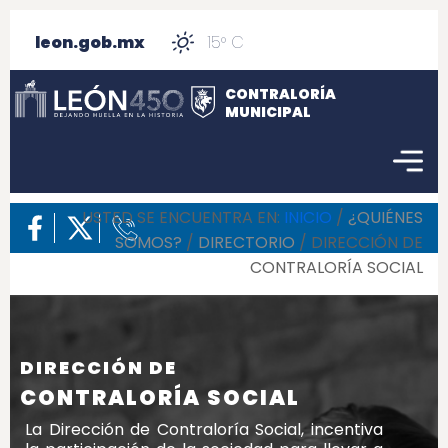
leon.gob.mx
15° C
CONTRALORÍA
MUNICIPAL
USTED SE ENCUENTRA EN:
INICIO
/
¿QUIÉNES
SOMOS?
/
DIRECTORIO
/ DIRECCIÓN DE
CONTRALORÍA SOCIAL
DIRECCIÓN DE
CONTRALORÍA SOCIAL
La Dirección de Contraloría Social, incentiva