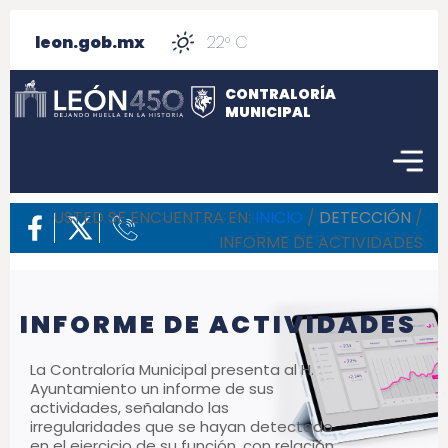
leon.gob.mx
22° C
CONTRALORÍA
MUNICIPAL
USTED SE ENCUENTRA EN:
INICIO
/
DETECCIÓN
/
INFORME DE ACTIVIDADES
INFORME DE ACTIVIDADES
La Contraloría Municipal presenta al H.
Ayuntamiento un informe de sus
actividades, señalando las
irregularidades que se hayan detectado
en el ejercicio de su función, con relación